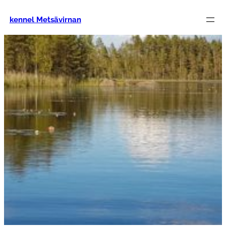
Siirry
sisältöön
kennel Metsävirnan