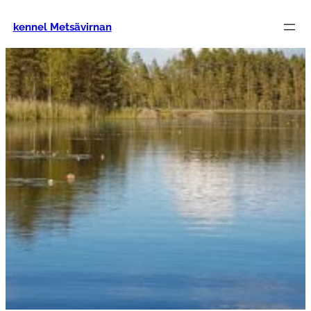
Siirry
sisältöön
kennel Metsävirnan