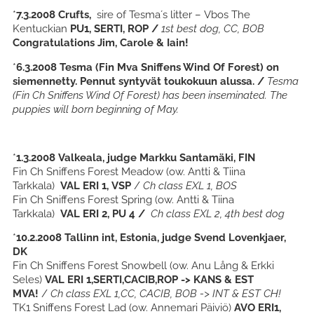
*
7.3.2008 Crufts,
sire of Tesma´s litter – Vbos The
Kentuckian
PU1, SERTI, ROP /
1st best dog, CC, BOB
Congratulations Jim, Carole & Iain!
*
6.3.2008 Tesma (Fin Mva Sniffens Wind Of Forest) on
siemennetty. Pennut syntyvät toukokuun alussa. /
Tesma
(Fin Ch Sniffens Wind Of Forest) has been inseminated. The
puppies will born beginning of May.
*
1.3.2008 Valkeala, judge Markku Santamäki, FIN
Fin Ch Sniffens Forest Meadow (ow. Antti & Tiina
Tarkkala)
VAL ERI 1, VSP
/
Ch class EXL 1, BOS
Fin Ch Sniffens Forest Spring (ow. Antti & Tiina
Tarkkala)
VAL ERI 2, PU 4 /
Ch class EXL 2, 4th best dog
*
10.2.2008 Tallinn int, Estonia, judge Svend Lovenkjaer,
DK
Fin Ch Sniffens Forest Snowbell (ow. Anu Lång & Erkki
Seles)
VAL ERI 1,SERTI,CACIB,ROP -> KANS & EST
MVA!
/
Ch class EXL 1,CC, CACIB, BOB -> INT & EST CH!
TK1 Sniffens Forest Lad (ow. Annemari Päiviö)
AVO ERI1,