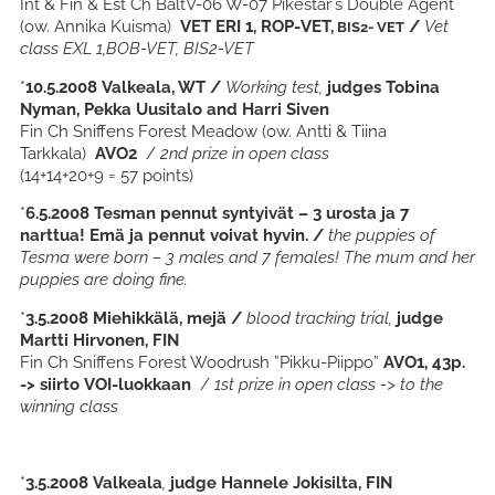
Int & Fin & Est Ch BaltV-06 W-07 Pikestar´s Double Agent
(ow. Annika Kuisma)
VET ERI 1, ROP-VET,
/
Vet
BIS2- VET
class EXL 1,BOB-VET, BIS2-VET
*
10.5.2008 Valkeala, WT /
Working test,
judges Tobina
Nyman, Pekka Uusitalo and Harri Siven
Fin Ch Sniffens Forest Meadow (ow. Antti & Tiina
Tarkkala)
AVO2
/
2nd prize in open
class
(14+14+20+9 = 57 points)
*
6.5.2008 Tesman pennut syntyivät – 3 urosta ja 7
narttua! Emä ja pennut voivat hyvin. /
the puppies of
Tesma were born – 3 males and 7 females! The mum and her
puppies are doing fine.
*
3.5.2008 Miehikkälä, mejä /
blood tracking trial,
judge
Martti Hirvonen, FIN
Fin Ch Sniffens Forest Woodrush ”Pikku-Piippo”
AVO1, 43p.
-> siirto VOI-luokkaan
/
1st prize in open
class -> to the
winning class
*
3.5.2008 Valkeala
,
judge Hannele Jokisilta, FIN