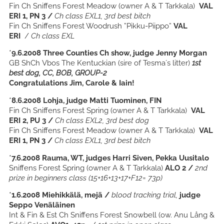
Fin Ch Sniffens Forest Meadow
(owner A & T Tarkkala)
VAL
ERI 1, PN 3 /
Ch class EXL1, 3rd best bitch
Fin Ch Sniffens Forest Woodrush ”Pikku-Piippo”
VAL
ERI
/
Ch class EXL
*
9.6.2008 Three Counties Ch show, judge Jenny Morgan
GB ShCh Vbos The Kentuckian (sire of Tesma´s litter)
1st
best dog, CC, BOB, GROUP-2
Congratulations Jim, Carole & Iain!
*
8.6.2008 Lohja, judge Matti Tuominen, FIN
Fin Ch Sniffens Forest Spring
(owner A & T Tarkkala)
VAL
ERI 2, PU 3 /
Ch class EXL2, 3rd best dog
Fin Ch Sniffens Forest Meadow
(owner A & T Tarkkala)
VAL
ERI 1, PN 3 /
Ch class EXL1, 3rd best bitch
*
7.6.2008
Rauma, WT, judges Harri Siven, Pekka Uusitalo
Sniffens Forest Spring
(owner A & T Tarkkala)
ALO 2 /
2nd
prize in beginners class (15+16+13+17+F12= 73p)
*
1.6.2008 Miehikkälä, mejä /
blood tracking trial,
judge
Seppo Venäläinen
Int & Fin & Est Ch Sniffens Forest Snowbell (ow. Anu Lång &