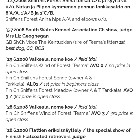
*
12.7.2008 Sniffens Forest Anina lonkat A/A ja kyynärät
0/0. Natan ja Piipon kymmenen pennun lonkkasaldo on
8*A/A, 1*A/B ja 1*C/B.
Sniffens Forest Anina hips A/A and elbows 0/0.
*
5.7.2008 South Wales Kennel Association Ch show, judge
Mrs Liz Geoghegan
GB ShCh Vbos The Kentuckian (sire of Tesma´s litter)
1st
best dog, CC, BOS
*
29.6.2008 Valkeala
, nome koe /
field trial
Fin Ch Sniffens Wind of Forest ”Tesma”
AVO 0 /
no prize in
open class
Fin Ch Sniffens Forest Spring
(owner A & T
Tarkkala)
ALO1
/
1st prize in beginners class
Fin Ch Sniffens Forest Meadow
(owner A & T Tarkkala)
AVO
3 /
3rd prize in open class
*
28.6.2008 Valkeala
, nome koe /
field trial
Fin Ch Sniffens Wind of Forest ”Tesma”
AVO 3 /
3rd prize in
open class
*
28.6.2008 Flattien erikoisnäyttely / the special show of
Finnish Flatcoated retrievers, judge