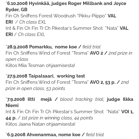
*
6.10.2008 Hyvinkää, judges Roger Millbank and Joyce
Ryder, GB
Fin Ch Sniffens Forest Woodrush ”Pikku-Piippo”
VAL
ERI
/
Ch class EXL
Int & Fin Ch Fin Tr Ch Pikestar´s Summer Shot ”Nata”
VAL
ERI
/
Ch class EXL
*
28.9.2008 Pomarkku,
nome koe /
field trial
Fin Ch Sniffens Wind of Forest ”Tesma”
AVO 2 /
2nd prize in
open class
Kiitos Miia Tesman ohjaamisesta!
*
27.9.2008 Taipalsaari,
working test
Fin Ch Sniffens Wind of Forest ”Tesma”
AVO 2, 53 p. /
2nd
prize in open class, 53 points
*
7.9.2008 Iitti
mejä /
blood tracking trial,
judge Ilkka
Niemi
Int & Fin Ch Fin Tr Ch Pikestar´s Summer Shot ”Nata”
VOI 1,
44 p.
/
1st prize in winning class, 44 points
Kiitos Jaana Natan ohjaamisesta!
*
6.9.2008
Ahvenanmaa, nome koe /
field trial