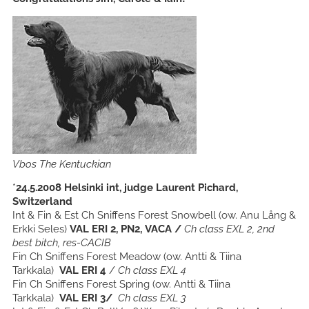
Vbos The Kentuckian
*
24.5.2008 Helsinki int, judge Laurent Pichard,
Switzerland
Int & Fin & Est Ch Sniffens Forest Snowbell (ow. Anu Lång &
Erkki Seles)
VAL ERI 2, PN2, VACA /
Ch class EXL 2, 2nd
best bitch, res-CACIB
Fin Ch Sniffens Forest Meadow (ow. Antti & Tiina
Tarkkala)
VAL ERI 4
/
Ch class EXL 4
Fin Ch Sniffens Forest Spring (ow. Antti & Tiina
Tarkkala)
VAL ERI 3/
Ch class EXL 3