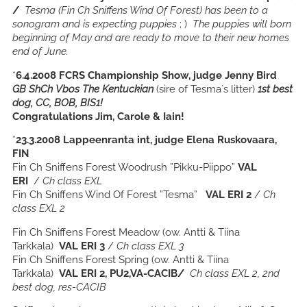
/
Tesma (Fin Ch Sniffens Wind Of Forest) has been to a
sonogram and is expecting puppies
; )
The puppies will born
beginning of May and are ready to move to their new homes
end of June.
*
6.4.2008 FCRS Championship Show, judge Jenny Bird
GB ShCh
Vbos The Kentuckian
(sire of Tesma´s litter)
1st best
dog, CC, BOB, BIS1!
Congratulations Jim, Carole & Iain!
*
23.3.2008 Lappeenranta int, judge Elena Ruskovaara,
FIN
Fin Ch Sniffens Forest Woodrush ”Pikku-Piippo”
VAL
ERI
/
Ch class EXL
Fin Ch Sniffens Wind Of Forest ”Tesma”
VAL ERI 2
/
Ch
class EXL 2
Fin Ch Sniffens Forest Meadow (ow. Antti & Tiina
Tarkkala)
VAL ERI 3
/
Ch class EXL 3
Fin Ch Sniffens Forest Spring (ow. Antti & Tiina
Tarkkala)
VAL ERI 2, PU2,VA-CACIB/
Ch class EXL 2, 2nd
best dog, res-CACIB