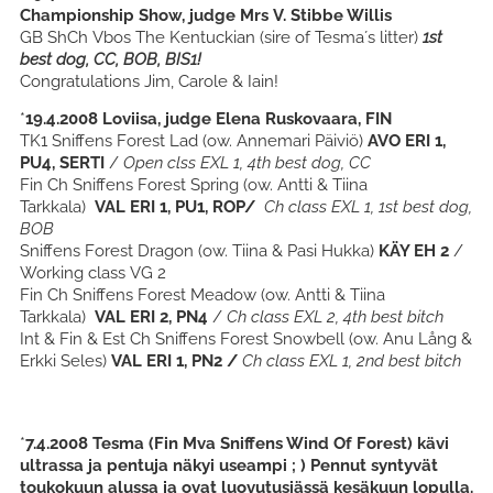
Championship Show, judge Mrs V. Stibbe Willis
GB ShCh Vbos The Kentuckian
(sire of Tesma´s litter)
1st
best dog, CC, BOB, BIS1!
Congratulations Jim, Carole & Iain!
*
19.4.2008 Loviisa, judge Elena Ruskovaara, FIN
TK1 Sniffens Forest Lad (ow. Annemari Päiviö)
AVO ERI 1,
PU4, SERTI
/
Open clss EXL 1, 4th best dog, CC
Fin Ch Sniffens Forest Spring (ow. Antti & Tiina
Tarkkala)
VAL ERI 1, PU1, ROP/
Ch class EXL 1, 1st best dog,
BOB
Sniffens Forest Dragon (ow. Tiina & Pasi Hukka)
KÄY EH 2
/
Working class VG 2
Fin Ch Sniffens Forest Meadow (ow. Antti & Tiina
Tarkkala)
VAL ERI 2, PN4
/
Ch class EXL 2, 4th best bitch
Int & Fin & Est Ch Sniffens Forest Snowbell (ow. Anu Lång &
Erkki Seles)
VAL ERI 1, PN2 /
Ch class EXL 1, 2nd best bitch
*
7.4.2008 Tesma (Fin Mva Sniffens Wind Of Forest) kävi
ultrassa ja pentuja näkyi useampi ; ) Pennut syntyvät
toukokuun alussa ja ovat luovutusiässä kesäkuun lopulla.