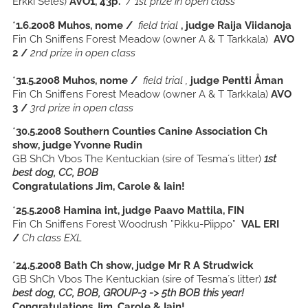
Erkki Seles)
AVO1, 43p.
/
1st prize in open
class
*
1.6.2008
Muhos, nome /
field trial
, judge Raija Viidanoja
Fin Ch Sniffens Forest Meadow
(owner A & T Tarkkala)
AVO
2 /
2nd prize in open class
*
31.5.2008 Muhos, nome /
field trial ,
judge Pentti Åman
Fin Ch Sniffens Forest Meadow
(owner A & T Tarkkala)
AVO
3 /
3rd prize in open class
*
30.5.2008 Southern Counties Canine Association Ch
show, judge Yvonne Rudin
GB ShCh Vbos The Kentuckian (sire of Tesma´s litter)
1st
best dog, CC, BOB
Congratulations Jim, Carole & Iain!
*
25.5.2008 Hamina int, judge Paavo Mattila, FIN
Fin Ch Sniffens Forest Woodrush ”Pikku-Piippo”
VAL ERI
/
Ch class EXL
*
24.5.2008 Bath Ch show, judge
Mr R A Strudwick
GB ShCh Vbos The Kentuckian (sire of Tesma´s litter)
1st
best dog, CC, BOB, GROUP-3 -> 5th BOB this year!
Congratulations Jim, Carole & Iain!