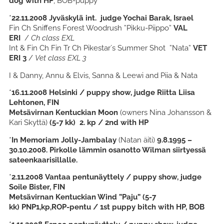
dog with HP
, BOB-puppy
*
22.11.2008
Jyväskylä int. judge Yochai Barak, Israel
Fin Ch Sniffens Forest Woodrush ”Pikku-Piippo”
VAL
ERI
/
Ch class EXL
Int & Fin Ch Fin Tr Ch Pikestar´s Summer Shot ”Nata”
VET
ERI 3
/
Vet class EXL 3
I & Danny, Annu & Elvis, Sanna & Leewi and Piia & Nata
*
16.11.2008
Helsinki / puppy show, judge Riitta Liisa
Lehtonen, FIN
Metsävirnan Kentuckian Moon
(owners Nina Johansson &
Kari Skyttä)
(5-7 kk)
2. kp / 2nd with HP
*
In Memoriam Jolly-Jambalay
(Natan äiti)
9.8.1995 –
30.10.2008. Pirkolle lämmin osanotto Wilman siirtyessä
sateenkaarisillalle.
*
2.11.2008 Vantaa pentunäyttely / puppy show, judge
Soile Bister, FIN
Metsävirnan Kentuckian Wind ”Paju” (5-7
kk) PNP1,kp,ROP-pentu / 1st puppy bitch with HP, BOB