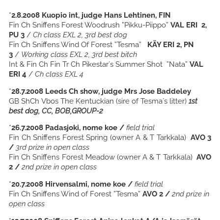
*
2.8.2008
Kuopio int, judge Hans Lehtinen, FIN
Fin Ch Sniffens Forest Woodrush ”Pikku-Piippo”
VAL ERI 2,
PU 3
/
Ch class EXL 2, 3rd best dog
Fin Ch Sniffens Wind Of Forest ”Tesma”
KÄY ERI 2, PN
3
/
Working class EXL 2, 3rd best bitch
Int & Fin Ch Fin Tr Ch Pikestar´s Summer Shot ”Nata”
VAL
ERI 4
/
Ch class EXL 4
*
28.7.2008 Leeds Ch show, judge Mrs Jose Baddeley
GB ShCh Vbos The Kentuckian (sire of Tesma´s litter)
1st
best dog, CC, BOB,GROUP-2
*
26.7.2008
Padasjoki, nome koe /
field trial
Fin Ch Sniffens Forest Spring
(owner A & T Tarkkala)
AVO 3
/
3rd prize in open class
Fin Ch Sniffens Forest Meadow
(owner A & T Tarkkala)
AVO
2 /
2nd prize in open class
*
20.7.2008
Hirvensalmi, nome koe /
field trial
Fin Ch Sniffens Wind of Forest ”Tesma”
AVO 2 /
2nd prize in
open class