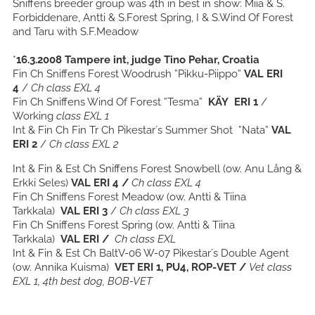
Sniffens breeder group was 4th in best in show: Miia & S.
Forbiddenare, Antti & S.Forest Spring, I & S.Wind Of Forest
and Taru with S.F.Meadow
*
16.3.2008 Tampere int, judge Tino Pehar, Croatia
Fin Ch Sniffens Forest Woodrush ”Pikku-Piippo”
VAL ERI
4
/
Ch class EXL 4
Fin Ch Sniffens Wind Of Forest ”Tesma”
KÄY ERI 1
/
Working
class EXL 1
Int & Fin Ch Fin Tr Ch Pikestar´s Summer Shot ”Nata”
VAL
ERI 2
/
Ch class EXL 2
Int & Fin & Est Ch Sniffens Forest Snowbell (ow. Anu Lång &
Erkki Seles)
VAL ERI 4 /
Ch class EXL 4
Fin Ch Sniffens Forest Meadow (ow. Antti & Tiina
Tarkkala)
VAL ERI 3
/
Ch class EXL 3
Fin Ch Sniffens Forest Spring (ow. Antti & Tiina
Tarkkala)
VAL ERI /
Ch class EXL
Int & Fin & Est Ch BaltV-06 W-07 Pikestar´s Double Agent
(ow. Annika Kuisma)
VET ERI 1, PU4, ROP-VET /
Vet class
EXL 1, 4th best dog, BOB-VET