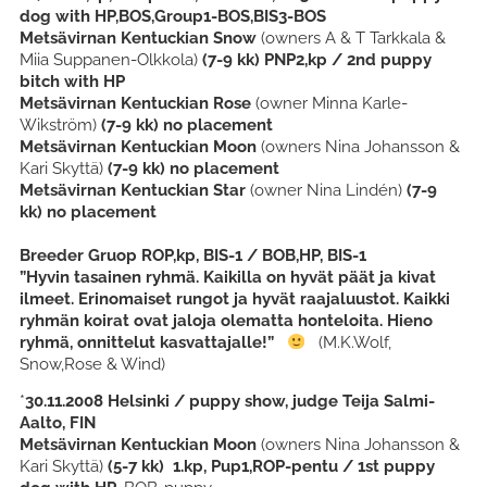
dog with HP,BOS,Group1-BOS,BIS3-BOS
Metsävirnan Kentuckian Snow
(owners A & T Tarkkala &
Miia Suppanen-Olkkola)
(7-9 kk)
PNP2,kp / 2nd puppy
bitch with HP
Metsävirnan Kentuckian Rose
(owner Minna Karle-
Wikström)
(7-9 kk)
no placement
Metsävirnan Kentuckian Moon
(owners Nina Johansson &
Kari Skyttä)
(7-9 kk)
no placement
Metsävirnan Kentuckian Star
(owner Nina Lindén)
(7-9
kk)
no placement
Breeder Gruop ROP,kp, BIS-1 / BOB,HP, BIS-1
”Hyvin tasainen ryhmä. Kaikilla on hyvät päät ja kivat
ilmeet. Erinomaiset rungot ja hyvät raajaluustot. Kaikki
ryhmän koirat ovat jaloja olematta honteloita. Hieno
ryhmä, onnittelut kasvattajalle!”
(M.K.Wolf,
Snow,Rose & Wind)
*
30.11.2008
Helsinki / puppy show, judge Teija Salmi-
Aalto, FIN
Metsävirnan Kentuckian Moon
(owners Nina Johansson &
Kari Skyttä)
(5-7 kk) 1
.kp, Pup1,ROP-pentu / 1st puppy