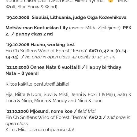
Rodunomaiset päät. Oikea koko. Hieno Ryhmä.”
(M.K.
Wolf, Star, Snow & Wind)
*
19.10.2008 Siauliai, Lithuania, judge Olga Kozevhikova
Metsävirnan Kentuckian Lily
(owner Milda Zigilejiene)
PEK
2. / puppy class 2 nd
*
19.10.2008 Hauho,
working test
Fin Ch Sniffens Wind of Forest ”Tesma”
AVO 0, 42
p.
(0-14-
14-14) /
no prize in open class, 42 points (0-14-14-14)
*
12.10.2008 Onnea Nata 8 vuotta!!! / Happy birthday
Nata – 8 years!
Kiitos kaikille pentutreffiläisille!
Eija, Riitta & Dora, Suvi & Misti, Jenni & Foxi, I & Paju, Satu &
Luca & Ninja, Minna & Mandy and Nina & Tauri
*
11.10.2008 Mjösund,
nome koe /
field trial
Fin Ch Sniffens Wind of Forest ”Tesma”
AVO 2 /
2nd prize in
open class
Kiitos Miia Tesman ohjaamisesta!