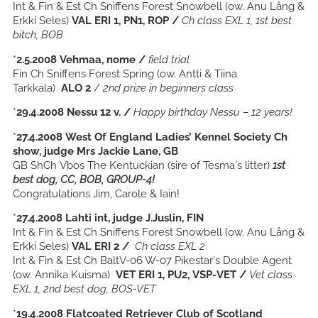
Int & Fin & Est Ch Sniffens Forest Snowbell (ow. Anu Lång &
Erkki Seles)
VAL ERI 1, PN1, ROP /
Ch class EXL 1, 1st best
bitch, BOB
*
2.5.2008 Vehmaa, nome /
field trial
Fin Ch Sniffens Forest Spring (ow. Antti & Tiina
Tarkkala)
ALO 2
/
2nd prize in beginners
class
*
29.4.2008 Nessu 12 v. /
Happy birthday Nessu – 12 years!
*
27.4.2008
West Of England Ladies’ Kennel Society
Ch
show
, judge Mrs Jackie Lane, GB
GB ShCh Vbos The Kentuckian (sire of Tesma´s litter)
1st
best dog, CC, BOB, GROUP-4!
Congratulations Jim, Carole & Iain!
*
27.4.2008 Lahti int, judge J.Juslin, FIN
Int & Fin & Est Ch Sniffens Forest Snowbell (ow. Anu Lång &
Erkki Seles)
VAL ERI 2 /
Ch class EXL 2
Int & Fin & Est Ch BaltV-06 W-07 Pikestar´s Double Agent
(ow. Annika Kuisma)
VET ERI 1, PU2, VSP-VET /
Vet class
EXL 1, 2nd best dog, BOS-VET
*
19.4.2008 Flatcoated Retriever Club of Scotland