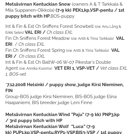
Metsävirnan Kentuckian Snow
(owners A & T Tarkkala &
Miia Suppanen-Olkkola)
(7-9 kk)
PEK1,kp,VSP-pentu / 1st
puppy bitch with HP
,BOS-puppy
Int & Fin & Est Ch Sniffens Forest Snowbell
(ow. Anu Lång &
VAL ERI /
Ch class EXL
Erkki Seles)
Fin Ch Sniffens Forest Meadow
VAL
(ow. Antti & Tiina Tarkkala)
ERI
/
Ch class EXL
Fin Ch Sniffens Forest Spring
VAL
(ow. Antti & Tiina Tarkkala)
ERI /
Ch class EXL
Int & Fin & Est Ch BaltW-06 W-07 Pikestar´s Double
Agent
VET ERI 1, VSP-VET /
Vet class EXL
(ow. Annika Kuisma)
1, BOS-vet
*
7.12.2008
Helsinki / puppy show, judge Kirsi Nieminen,
FIN
Group-BOS judge Kirsi Nieminen, BIS-BOS judge Elina
Haapaniemi, BIS breeder judge Leni Finne
Metsävirnan Kentuckian Wind ”Paju” (7-9 kk) PNP3,kp
/ 3rd puppy bitch with HP
Metsävirnan Kentuckian Wolf ”Luca” (7-9
kk) PUP1,kp,VSP-pentu,RYP1-VSP,BIS3-VSP / 1st puppy