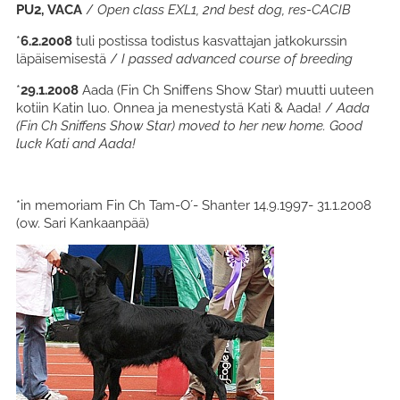
PU2, VACA
/
Open class EXL1, 2nd best dog, res-CACIB
*
6.2.2008
tuli postissa todistus kasvattajan jatkokurssin
läpäisemisestä /
I passed advanced course of breeding
*
29.1.2008
Aada (Fin Ch Sniffens Show Star) muutti uuteen
kotiin Katin luo. Onnea ja menestystä Kati & Aada! /
Aada
(Fin Ch Sniffens Show Star) moved to her new home. Good
luck Kati and Aada!
*in memoriam Fin Ch Tam-O´- Shanter 14.9.1997- 31.1.2008
(ow. Sari Kankaanpää)