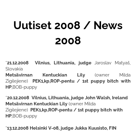
Uutiset 2008 / News
2008
*
21.12.2008 Vilnius, Lithuania, judge
Jaroslav Matyaš,
Slovakia
Metsävirnan Kentuckian Lily
(owner Milda
Zigilejiene)
PEK1,kp,ROP-pentu /
1st puppy bitch with
HP
,BOB-puppy
*
20.12.2008 Vilnius, Lithuania, judge John Walsh, Ireland
Metsävirnan Kentuckian Lily
(owner Milda
Zigilejiene)
PEK1,kp,ROP-pentu /
1st puppy bitch with
HP
,BOB-puppy
*
13.12.2008
Helsinki V-08, judge Jukka Kuusisto, FIN