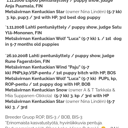
*
1.11.2008 Espoo pentunäyttely / puppy show, judge
Anja Puumala, FIN
Metsävirnan Kentuckian Star
(owner Nina Lindén)
(5-7 kk)
3. kp, pup3 / 3rd with HP, 3rd best dog puppy
*
1.11.2008 Lahti pentunäyttely / puppy show, judge Satu
Ylä-Mononen, FIN
Metsävirnan Kentuckian Wolf ”Luca”
(5-7 kk)
1. / 1st dog
in 5-7 months old
puppies
*
26.10.2008 Lahti pentunäyttely / puppy show, judge
Rune Fagerström, FIN
Metsävirnan Kentuckian Wind ”Paju” (5-7
kk) PNP1,kp,VSP-pentu / 1st puppy bitch with HP, BOS
Metsävirnan Kentuckian Wolf ”Luca”
(5-7 kk)
PUP1, kp,
ROP-pentu / 1st puppy dog with HP, BOB
Metsävirnan Kentuckian Snow
(owner A & T Tarkkala &
Miia Suppanen-Olkkola)
(5-7 kk)
3. kp / 3rd with HP
Metsävirnan Kentuckian Star
(owner Nina Lindén)
(5-7
kk)
3. / 3rd
Breeder Gruop ROP, BIS-3 / BOB, BIS-3
”Erinomaista kasvatustyötä, hyvinliikkuvia pentuja.