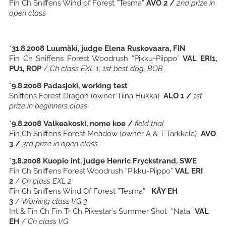
Fin Ch Sniffens Wind of Forest ”Tesma”
AVO 2 /
2nd prize in
open class
*
31.8.2008
Luumäki, judge Elena Ruskovaara, FIN
Fin Ch Sniffens Forest Woodrush ”Pikku-Piippo”
VAL ERI1,
PU1, ROP
/
Ch class EXL 1, 1st best dog, BOB
*
9.8.2008
Padasjoki, working test
Sniffens Forest Dragon
(owner Tiina Hukka)
ALO 1 /
1st
prize in beginners class
*
9.8.2008
Valkeakoski, nome koe /
field trial
Fin Ch Sniffens Forest Meadow
(owner A & T Tarkkala)
AVO
3 /
3rd prize in open class
*
3.8.2008
Kuopio int, judge Henric Fryckstrand, SWE
Fin Ch Sniffens Forest Woodrush ”Pikku-Piippo”
VAL ERI
2
/
Ch class EXL 2
Fin Ch Sniffens Wind Of Forest ”Tesma”
KÄY EH
3
/
Working class VG 3
Int & Fin Ch Fin Tr Ch Pikestar´s Summer Shot ”Nata”
VAL
EH
/
Ch class VG