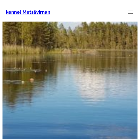
Siirry
sisältöön
kennel Metsävirnan