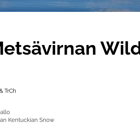
etsävirnan Wild 
 TrCh
llo
Kentuckian Snow