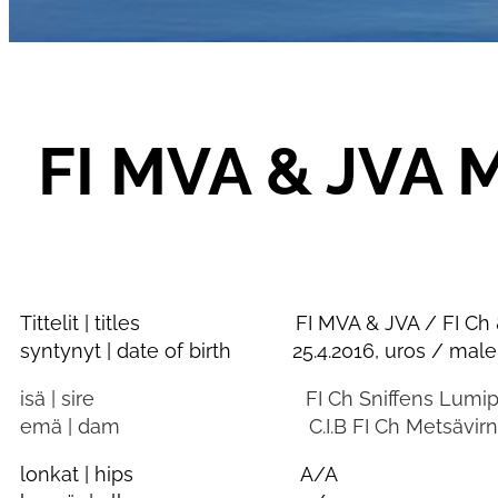
FI MVA & JVA M
Tittelit | titles FI MVA & JVA / FI Ch &
syntynyt | date of birth 25.4.2016, uros / male
isä | sire FI Ch Sniffens Lumipa
emä | dam C.I.B FI Ch Metsävirnan 
lonkat | hips A/A