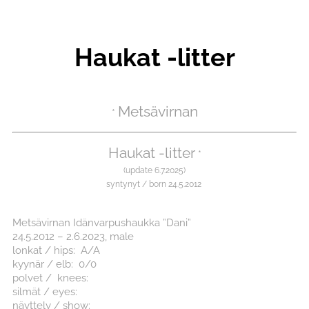
Haukat -litter
Metsävirnan
*
Haukat -litter
*
(update 6.7.2025)
syntynyt /
born 24.5.2012
Metsävirnan Idänvarpushaukka ”Dani”
24.5.2012 – 2.6.2023, male
lonkat / hips: A/A
kyynär / elb: 0/0
polvet / knees:
silmät / eyes:
näyttely / show: