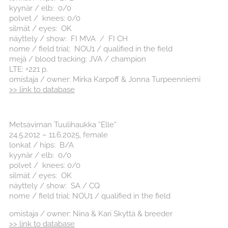
kyynär / elb: 0/0
polvet / knees: 0/0
silmät / eyes: OK
näyttely / show: FI MVA / FI CH
nome / field trial: NOU1 / qualified in the field
mejä / blood tracking: JVA / champion
LTE: +221 p.
omistaja / owner: Mirka Karpoff & Jonna Turpeenniemi
>> link to database
Metsävirnan Tuulihaukka ”Elle”
24.5.2012 – 11.6.2025, female
lonkat / hips: B/A
kyynär / elb: 0/0
polvet / knees: 0/0
silmät / eyes: OK
näyttely / show: SA / CQ
nome / field trial: NOU1 / qualified in the field
omistaja / owner: Nina & Kari Skyttä & breeder
>> link to database