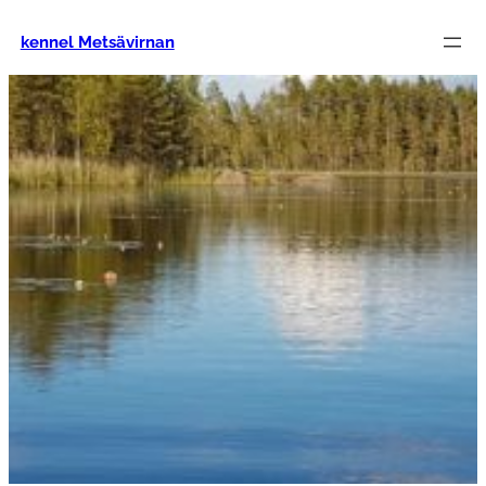
Siirry
sisältöön
kennel Metsävirnan