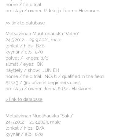
nome / field trial:
omistaja / owner: Pirkko ja Tuomo Heinonen
>> link to database
Metsävirnan Muuttohaukka ”Velho”
24.5.2012 – 29.9.2021, male
lonkat / hips: B/B
kyynär / elb: 0/0
polvet / knees: 0/0
silmät / eyes: OK
näyttely / show: JUN EH
nome / field trial: NOU1 / qualified in the field
ALO 3 / 3rd prize in beginners class
omistaja / owner: Jonna & Pasi Häkkinen
> link to database
Metsävirnan Nuolihaukka ”Saku”
24.5.2012 – 21.3.2024, male
lonkat / hips: B/A
kyynär / elb: 0/0