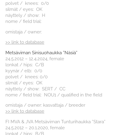
polvet / knees: 0/0
silmät / eyes: OK
näyttely / show: H
nome / field trial:
omistaja / owner:
>> link to database
Metsävirnan Sinisuohaukka ”Näsiä”
24.5.2012 – 12.4.2024, female
lonkat / hips: C/B
kyynär / elb: 0/0
polvet / knees: 0/0
silmät / eyes: OK
näyttely / show: SERT / CC
nome / field trial: NOU1 / qualified in the field
omistaja / owner: kasvattaja / breeder
>> link to database
FI MVA & JVA Metsävirnan Tunturihaukka ”Stara”
24.5.2012 – 20.1.2020, female
lonkat / hips: B/B