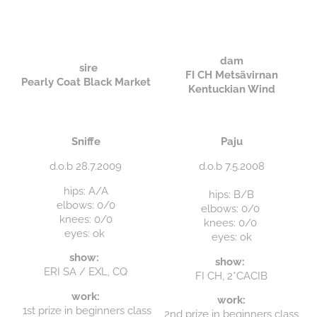
dam
sire
FI CH Metsävirnan
Pearly Coat Black Market
Kentuckian Wind
Sniffe
Paju
d.o.b 28.7.2009
d.o.b 7.5.2008
hips: A/A
hips: B/B
elbows: 0/0
elbows: 0/0
knees: 0/0
knees: 0/0
eyes: ok
eyes: ok
show:
show:
ERI SA / EXL, CQ
FI CH, 2*CACIB
work:
work:
1st prize in beginners class
2nd prize in beginners class