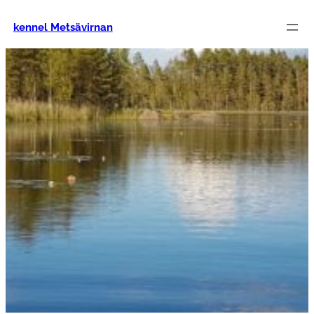
Siirry
sisältöön
kennel Metsävirnan