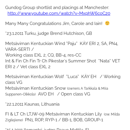
Gundog Group shortlist and placings at Manchester:
http://www.youtube.com/watch?v=MxphW6coC20
Many Many Congratulations Jim, Carole and Iain!
*23.1.2011 Turku, judge Brend Hutchison, GB
Metsävirnan Kentuckian Wind ”Paju” KÄY ERI 2, SA, PN4,
VARA-SERTI /
Working class EXL 2, CQ, BB-4, res-CC
Int & Fin Ch Fin Tr Ch Pikestar´s Summer Shot ”Nata” VET
ERI 2 / Vet class EXL 2
Metsävirnan Kentuckian Wolf ”Luca” KÄY EH / Working
class VG
Metsävirnan Kentuckian Snow
(owners A Tarkkala & Miia
AVO EH / Open class VG
Suppanen-Olkkola)
*22.1.2011 Kaunas, Lithuania
FI & LT Ch LTJW-09 Metsävirnan Kentuckian Lily
(ow. Milda
PN1, ROP, RYP-1 / BB-1, BOB, GROUP-1
Zigilejiene)
*15.1.2011 Ilomantsi, judge Paavo Mattila, FI