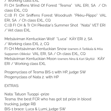
/ Working class EXL
FI CH Sniffens Wind Of Forest ”Tesma” VAL ERI, SA / Ch
class EXL, CQ
C.I.B FI CH Sniffens Forest Woodrush ”Pikku-Piippo” VAL
ERI, SA / Ch class EXL, CQ
C.I.B FI CH & Tr CH Pikestar´s Summer Shot ”Nata” VET ERI
/ Vet class EXL
Metsävirnan Kentuckian Wolf ”Luca” KÄY ERI 2, SA
/ Working class EXL 2, CQ
FI CH Metsävirnan Kentuckian Snow
(owners A Tarkkala & Miia
VAL ERI, SA / Ch class EXL, CQ
Suppanen-Olkkola)
Metsävirnan Kentuckian Moon
KÄY
(owners Nina & Kari Skyttä)
ERI / Working class EXL
Progenyclass of Tesma BIS-1 with HP, judge SW
Progenyclass of Nata 2. with HP
EXTRAS:
Nata: Tatuon Tuoppi -prize
Tesma: the best FCR who has got 1st prize in blood
trucking, judge RB
BIS-1 brace: Luca & Lumi, judge SW