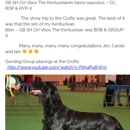
GB SH CH Vbos The Kentuckianin hieno saavutus – CC,
ROP & RYP-1!
The show trip to the Crufts was great. The best of it
was that the sire of my Kentuckian
litter – GB SH CH Vbos The Kentuckian was BOB & GROUP-
1!
Many, many, many, many congratulations Jim, Carole
and Iain
Gundog Group placings at the Crufts:
http://www.youtube.com/watch?v=Pd94PuB3fng