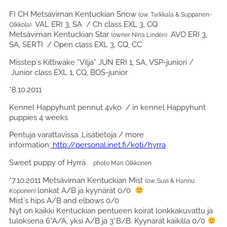
FI CH Metsävirnan Kentuckian Snow
(ow. Tarkkala & Suppanen-
VAL ERI 3, SA / Ch class EXL 3, CQ
Olkkola)
Metsävirnan Kentuckian Star
AVO ERI 3,
(owner Nina Lindén)
SA, SERTI / Open class EXL 3, CQ, CC
Misstep´s Kittiwake ”Vilja” JUN ERI 1, SA, VSP-juniori /
Junior class EXL 1, CQ, BOS-junior
*8.10.2011
Kennel Happyhunt pennut 4vko / in kennel Happyhunt
puppies 4 weeks
Pentuja varattavissa. Lisätietoja / more
information:
http://personal.inet.fi/koti/hyrra
Sweet puppy of Hyrrä
photo Mari Olkkonen
*7.10.2011 Metsävirnan Kentuckian Mist
(ow. Suvi & Hannu
lonkat A/B ja kyynärät 0/0
Koponen)
Mist´s hips A/B and elbows 0/0
Nyt on kaikki Kentuckian pentueen koirat lonkkakuvattu ja
tuloksena 6*A/A, yksi A/B ja 3*B/B. Kyynärät kaikilla 0/0