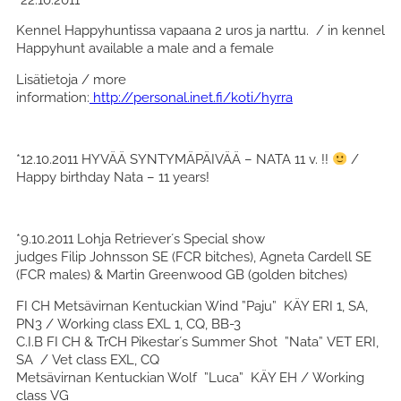
Kennel Happyhuntissa vapaana 2 uros ja narttu. / in kennel
Happyhunt available a male and a female
Lisätietoja / more
information:
http://personal.inet.fi/koti/hyrra
*12.10.2011 HYVÄÄ SYNTYMÄPÄIVÄÄ – NATA 11 v. !!
/
Happy birthday Nata – 11 years!
*9.10.2011 Lohja Retriever´s Special show
judges Filip Johnsson SE (FCR bitches), Agneta Cardell SE
(FCR males) & Martin Greenwood GB (golden bitches)
FI CH Metsävirnan Kentuckian Wind ”Paju” KÄY ERI 1, SA,
PN3 / Working class EXL 1, CQ, BB-3
C.I.B FI CH & TrCH Pikestar´s Summer Shot ”Nata” VET ERI,
SA / Vet class EXL, CQ
Metsävirnan Kentuckian Wolf ”Luca” KÄY EH / Working
class VG