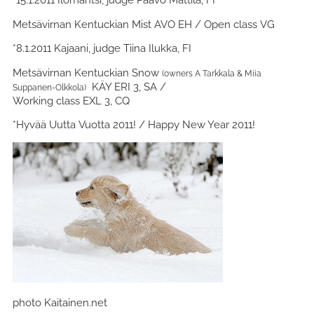
Metsävirnan Kentuckian Mist AVO EH / Open class VG
*8.1.2011 Kajaani, judge Tiina Ilukka, FI
Metsävirnan Kentuckian Snow
(owners A Tarkkala & Miia
KÄY ERI 3, SA /
Suppanen-Olkkola)
Working class EXL 3, CQ
*Hyvää Uutta Vuotta 2011! / Happy New Year 2011!
photo Kaitainen.net