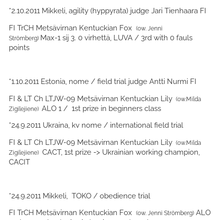
*2.10.2011 Mikkeli, agility (hyppyrata) judge Jari Tienhaara FI
FI TrCH Metsävirnan Kentuckian Fox
(ow. Jenni
Max-1
sij 3.
0 virhettä, LUVA / 3rd with 0 fauls
Strömberg)
points
*1.10.2011 Estonia, nome / field trial judge Antti Nurmi FI
FI & LT Ch LTJW-09 Metsävirnan Kentuckian Lily
(ow.Milda
ALO 1 / 1st prize in beginners class
Zigilejiene)
*24.9.2011 Ukraina, kv nome / international field trial
FI & LT Ch LTJW-09 Metsävirnan Kentuckian Lily
(ow.Milda
CACT, 1st prize -> Ukrainian working champion,
Zigilejiene)
CACIT
*24.9.2011 Mikkeli, TOKO / obedience trial
FI TrCH Metsävirnan Kentuckian Fox
ALO
(ow. Jenni Strömberg)