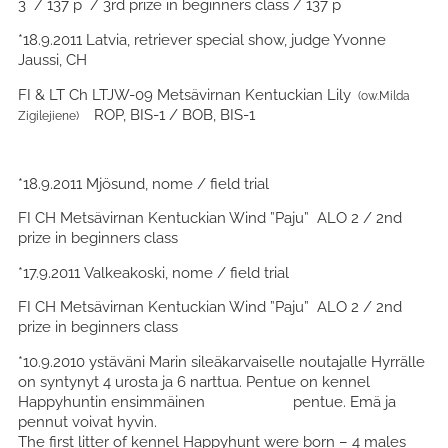
3 / 137 p / 3rd prize in beginners class / 137 p
*18.9.2011 Latvia, retriever special show, judge Yvonne
Jaussi, CH
FI & LT Ch LTJW-09 Metsävirnan Kentuckian Lily
(ow.Milda
ROP, BIS-1 / BOB, BIS-1
Zigilejiene)
*18.9.2011 Mjösund, nome / field trial
FI CH Metsävirnan Kentuckian Wind ”Paju” ALO 2 / 2nd
prize in beginners class
*17.9.2011 Valkeakoski, nome / field trial
FI CH Metsävirnan Kentuckian Wind ”Paju” ALO 2 / 2nd
prize in beginners class
*10.9.2010 ystäväni Marin sileäkarvaiselle noutajalle Hyrrälle
on syntynyt 4 urosta ja 6 narttua. Pentue on kennel
Happyhuntin ensimmäinen pentue. Emä ja
pennut voivat hyvin.
The first litter of kennel Happyhunt were born – 4 males