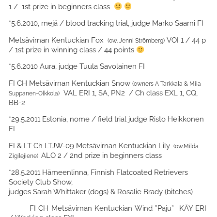
1 / 1st prize in beginners class
*5.6.2010, mejä / blood tracking trial, judge Marko Saarni FI
Metsävirnan Kentuckian Fox
VOI 1 / 44 p
(ow. Jenni Strömberg)
/ 1st prize in winning class / 44 points
*5.6.2010 Aura, judge Tuula Savolainen FI
FI CH Metsävirnan Kentuckian Snow
(owners A Tarkkala & Miia
VAL ERI 1, SA, PN2 / Ch class EXL 1, CQ,
Suppanen-Olkkola)
BB-2
*29.5.2011 Estonia, nome / field trial judge Risto Heikkonen
FI
FI & LT Ch LTJW-09 Metsävirnan Kentuckian Lily
(ow.Milda
ALO 2 / 2nd prize in beginners class
Zigilejiene)
*28.5.2011 Hämeenlinna, Finnish Flatcoated Retrievers
Society Club Show,
judges Sarah Whittaker (dogs) & Rosalie Brady (bitches)
FI CH Metsävirnan Kentuckian Wind ”Paju” KÄY ERI