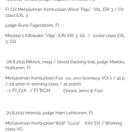
FI CH Metsävirnan Kentuckian Wind ”Paju” VAL ERI 3 / Ch
class EXL 3
judge Rune Fagerström, FI
Misstep´s Kittiwake ”Vilja” JUN ERI 3, SA / Junior class EXL
3, CQ
*28.8.2011 Mikkeli, mejä / blood tracking trial, judge Markku
Huttunen, FI
Metsävirnan Kentuckian Fox
VOI 1 / 41 p
(ow. Jenni Strömberg)
/ 1st prize in winning class / 41 points
-> FI JVA / FI TrCH
Onnea Jenni & Fox!
*21.8.2011 Heinola, judge Harri Lehkonen, FI
Metsävirnan Kentuckian Wolf ”Luca” KÄY EH / Working
class VG