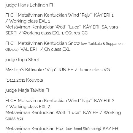
judge Hans Lehtinen FI
FI CH Metsävirnan Kentuckian Wind ”Paju” KÄY ERI 1
/ Working class EXL 1
Metsävirnan Kentuckian Wolf ”Luca” KÄY ERI, SA, vara-
SERTI / Working class EXL 1, CQ, res-CC
FI CH Metsävirnan Kentuckian Snow
(ow. Tarkkala & Suppanen-
VAL ERI / Ch class EXL
Olkkola)
judge Inga Steel
Misstep´s Kittiwake ”Vilja” JUN EH / Junior class VG
*13.11.2011 Kouvola
judge Marja Talvitie FI
FI CH Metsävirnan Kentuckian Wind ”Paju” KÄY ERI 2
/ Working class EXL 2
Metsävirnan Kentuckian Wolf ”Luca” KÄY EH / Working
class VG
Metsävirnan Kentuckian Fox
KÄY EH
(ow. Jenni Strömberg)