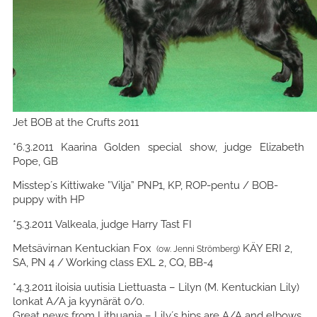
Jet BOB at the Crufts 2011
*6.3.2011 Kaarina Golden special show, judge Elizabeth
Pope, GB
Misstep´s Kittiwake ”Vilja” PNP1, KP, ROP-pentu / BOB-
puppy with HP
*5.3.2011 Valkeala, judge Harry Tast FI
Metsävirnan Kentuckian Fox
KÄY ERI 2,
(ow. Jenni Strömberg)
SA, PN 4 / Working class EXL 2, CQ, BB-4
*4.3.2011 iloisia uutisia Liettuasta – Lilyn (M. Kentuckian Lily)
lonkat A/A ja kyynärät 0/0.
Great news from Lithuania – Lily´s hips are A/A and elbows