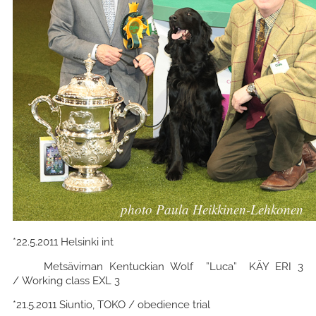
*22.5.2011 Helsinki int
Metsävirnan Kentuckian Wolf ”Luca” KÄY ERI 3
/ Working class EXL 3
*21.5.2011 Siuntio, TOKO / obedience trial