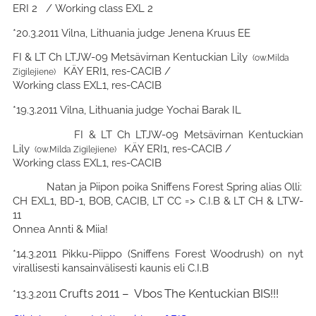
ERI 2 / Working class EXL 2
*20.3.2011 Vilna, Lithuania judge Jenena Kruus EE
FI & LT Ch LTJW-09 Metsävirnan Kentuckian Lily
(ow.Milda
KÄY ERI1, res-CACIB /
Zigilejiene)
Working class EXL1, res-CACIB
*19.3.2011 Vilna, Lithuania judge Yochai Barak IL
FI & LT Ch LTJW-09 Metsävirnan Kentuckian
Lily
KÄY ERI1, res-CACIB /
(ow.Milda Zigilejiene)
Working class EXL1, res-CACIB
Natan ja Piipon poika Sniffens Forest Spring alias Olli:
CH EXL1, BD-1, BOB, CACIB, LT CC => C.I.B & LT CH & LTW-
11
Onnea Annti & Miia!
*14.3.2011 Pikku-Piippo (Sniffens Forest Woodrush) on nyt
virallisesti kansainvälisesti kaunis eli C.I.B
Crufts 2011 – Vbos The Kentuckian BIS!!!
*13.3.2011