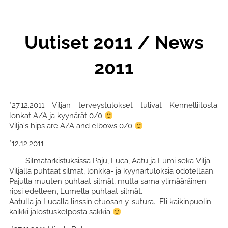
Uutiset 2011 / News
2011
*27.12.2011 Viljan terveystulokset tulivat Kennelliitosta:
lonkat A/A ja kyynärät 0/0
Vilja´s hips are A/A and elbows 0/0
*12.12.2011
Silmätarkistuksissa Paju, Luca, Aatu ja Lumi sekä Vilja.
Viljalla puhtaat silmät, lonkka- ja kyynärtuloksia odotellaan.
Pajulla muuten puhtaat silmät, mutta sama ylimääräinen
ripsi edelleen, Lumella puhtaat silmät.
Aatulla ja Lucalla linssin etuosan y-sutura. Eli kaikinpuolin
kaikki jalostuskelposta sakkia