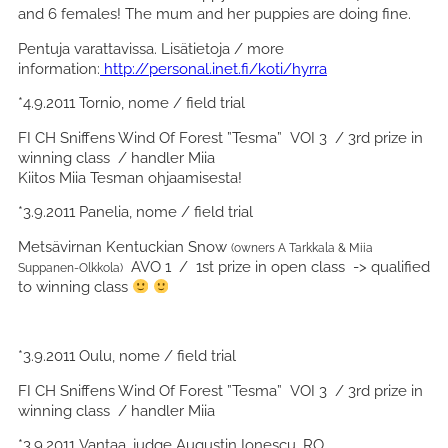
and 6 females! The mum and her puppies are doing fine.
Pentuja varattavissa. Lisätietoja / more
information:
http://personal.inet.fi/koti/hyrra
*4.9.2011 Tornio, nome / field trial
FI CH Sniffens Wind Of Forest ”Tesma” VOI 3 / 3rd prize in
winning class / handler Miia
Kiitos Miia Tesman ohjaamisesta!
*3.9.2011 Panelia, nome / field trial
Metsävirnan Kentuckian Snow
(owners A Tarkkala & Miia
AVO 1 / 1st prize in open class -> qualified
Suppanen-Olkkola)
to winning class
*3.9.2011 Oulu, nome / field trial
FI CH Sniffens Wind Of Forest ”Tesma” VOI 3 / 3rd prize in
winning class / handler Miia
*3.9.2011 Vantaa, judge Augustin Ionescu, RO