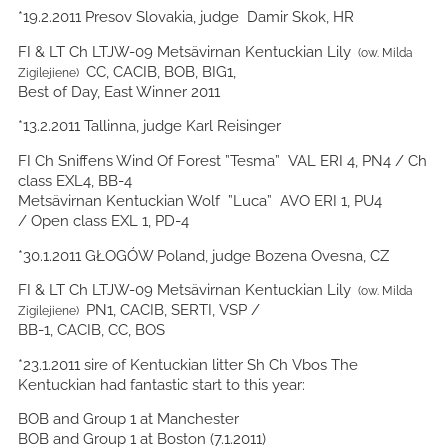
*19.2.2011 Presov Slovakia, judge Damir Skok, HR
FI & LT Ch LTJW-09 Metsävirnan Kentuckian Lily
(ow. Milda
CC, CACIB, BOB, BIG1,
Zigilejiene)
Best of Day, East Winner 2011
*13.2.2011 Tallinna, judge Karl Reisinger
FI Ch Sniffens Wind Of Forest ”Tesma” VAL ERI 4, PN4 / Ch
class EXL4, BB-4
Metsävirnan Kentuckian Wolf ”Luca” AVO ERI 1, PU4
/ Open class EXL 1, PD-4
*30.1.2011 GŁOGÓW Poland, judge Bozena Ovesna, CZ
FI & LT Ch LTJW-09 Metsävirnan Kentuckian Lily
(ow. Milda
PN1, CACIB, SERTI, VSP /
Zigilejiene)
BB-1, CACIB, CC, BOS
*23.1.2011 sire of Kentuckian litter Sh Ch Vbos The
Kentuckian had fantastic start to this year:
BOB and Group 1 at Manchester
BOB and Group 1 at Boston (7.1.2011)