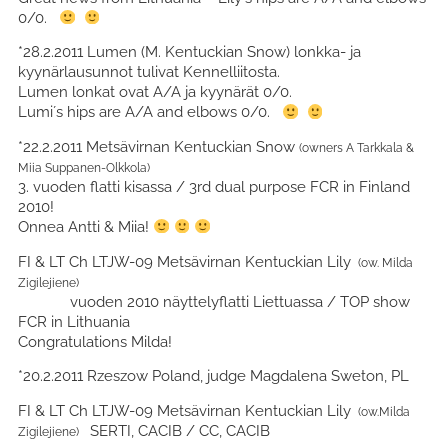
0/0.
*28.2.2011 Lumen (M. Kentuckian Snow) lonkka- ja
kyynärlausunnot tulivat Kennelliitosta.
Lumen lonkat ovat A/A ja kyynärät 0/0.
Lumi´s hips are A/A and elbows 0/0.
*22.2.2011 Metsävirnan Kentuckian Snow
(owners A Tarkkala &
Miia Suppanen-Olkkola)
3. vuoden flatti kisassa / 3rd dual purpose FCR in Finland
2010!
Onnea Antti & Miia!
FI & LT Ch LTJW-09 Metsävirnan Kentuckian Lily
(ow. Milda
Zigilejiene)
vuoden 2010 näyttelyflatti Liettuassa / TOP show
FCR in Lithuania
Congratulations Milda!
*20.2.2011 Rzeszow Poland, judge Magdalena Sweton, PL
FI & LT Ch LTJW-09 Metsävirnan Kentuckian Lily
(ow.Milda
SERTI, CACIB / CC, CACIB
Zigilejiene)