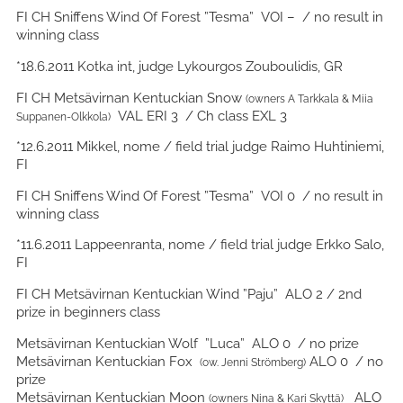
FI CH Sniffens Wind Of Forest ”Tesma” VOI – / no result in
winning class
*18.6.2011 Kotka int, judge Lykourgos Zouboulidis, GR
FI CH Metsävirnan Kentuckian Snow
(owners A Tarkkala & Miia
VAL ERI 3 / Ch class EXL 3
Suppanen-Olkkola)
*12.6.2011 Mikkel, nome / field trial judge Raimo Huhtiniemi,
FI
FI CH Sniffens Wind Of Forest ”Tesma” VOI 0 / no result in
winning class
*11.6.2011 Lappeenranta, nome / field trial judge Erkko Salo,
FI
FI CH Metsävirnan Kentuckian Wind ”Paju” ALO 2 / 2nd
prize in beginners class
Metsävirnan Kentuckian Wolf ”Luca” ALO 0 / no prize
Metsävirnan Kentuckian Fox
ALO 0 / no
(ow. Jenni Strömberg)
prize
Metsävirnan Kentuckian Moon
ALO
(owners Nina & Kari Skyttä)