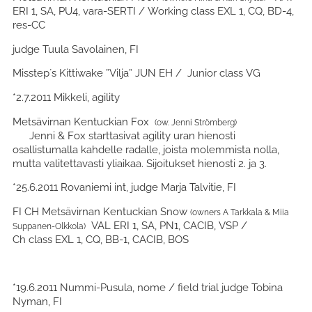
ERI 1, SA, PU4, vara-SERTI / Working class EXL 1, CQ, BD-4,
res-CC
judge Tuula Savolainen, FI
Misstep´s Kittiwake ”Vilja” JUN EH / Junior class VG
*2.7.2011 Mikkeli, agility
Metsävirnan Kentuckian Fox
(ow. Jenni Strömberg)
Jenni & Fox starttasivat agility uran hienosti
osallistumalla kahdelle radalle, joista molemmista nolla,
mutta valitettavasti yliaikaa. Sijoitukset hienosti 2. ja 3.
*25.6.2011 Rovaniemi int, judge Marja Talvitie, FI
FI CH Metsävirnan Kentuckian Snow
(owners A Tarkkala & Miia
VAL ERI 1, SA, PN1, CACIB, VSP /
Suppanen-Olkkola)
Ch class EXL 1, CQ, BB-1, CACIB, BOS
*19.6.2011 Nummi-Pusula, nome / field trial judge Tobina
Nyman, FI