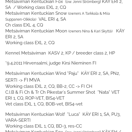
Metsävirnan Kentuckian Fox (
) KÄY ERI 2,
ow. Jenni Strömberg
SA / Working class EXL 2, CQ
Metsävirnan Kentuckian Snow
(owners A Tarkkala & Miia
VAL ERI 4, SA
Suppanen-Olkkola)
Ch class EXL 4, CQ
Metsävirnan Kentuckian Moon
KÄY
(owners Nina & Kari Skyttä)
ERI 2, SA
Working class EXL 2, CQ
Kennel Metsävirnan KASV 2, KP / breeder class 2, HP
*9.4.2011 Hirvensalmi, judge Kirsi Nieminen FI
Metsävirnan Kentuckian Wind ”Paju” KÄY ERI 2, SA, PN2,
FI MVA
SERTI ->
Working class EXL 2, CQ, BB-2, CC -> FI CH
C.I.B & Fi Ch & Tr Ch Pikestar´s Summer Shot ”Nata” VET
ERI 1, CQ, ROP-VET, BIS4-VET
Vet class EXL 1, CQ, BOB-vet, BIS4-vet
Metsävirnan Kentuckian Wolf ”Luca” KÄY ERI 1, SA, PU3,
VARA-SERTI
Working class EXL 1, CQ, BD-3, res-CC
Metsävirnan Kentuckian Fox (
) KÄY EH /