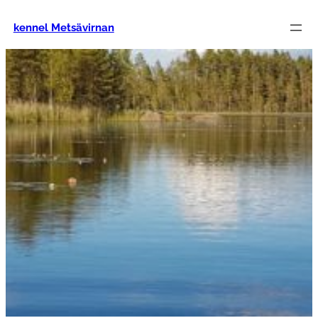
Siirry
sisältöön
kennel Metsävirnan