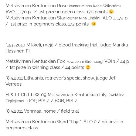
Metsävirnan Kentuckian Rose
(owner Minna Karle-Wikström)
AVO 1, 170 p. / 1st prize in open class, 170 points
Metsävirnan Kentuckian Star
ALO 1, 172 p.
(owner Nina Lindén)
/ 1st prize in beginners class, 172 points
*15.5.2010 Mikkeli, mejä / blood tracking trial, judge Markku
Hassinen FI
Metsävirnan Kentuckian Fox
VOI 1 / 44 p
(ow. Jenni Strömberg)
/ 1st prize in winning class / 44 points
*8.5.2011 Lithuania, retriever´s special show, judge Jef
Verrees
FI & LT Ch LTJW-09 Metsävirnan Kentuckian Lily
(ow.Milda
ROP, BIS-2 / BOB, BIS-2
Zigilejiene)
*8.5.2011 Vehmaa, nome / field trial
Metsävirnan Kentuckian Wind ”Paju” ALO 0 / no prize in
beginners class