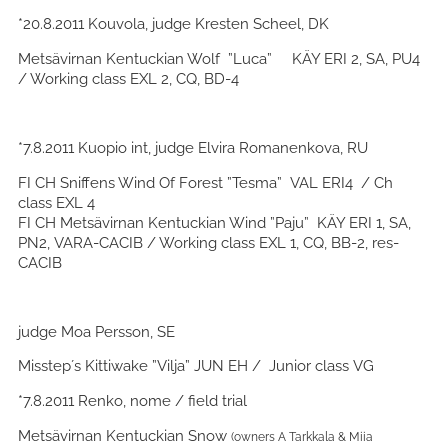
*20.8.2011 Kouvola, judge Kresten Scheel, DK
Metsävirnan Kentuckian Wolf ”Luca” KÄY ERI 2, SA, PU4
/ Working class EXL 2, CQ, BD-4
*7.8.2011 Kuopio int, judge Elvira Romanenkova, RU
FI CH Sniffens Wind Of Forest ”Tesma” VAL ERI4 / Ch
class EXL 4
FI CH Metsävirnan Kentuckian Wind ”Paju” KÄY ERI 1, SA,
PN2, VARA-CACIB / Working class EXL 1, CQ, BB-2, res-
CACIB
judge Moa Persson, SE
Misstep´s Kittiwake ”Vilja” JUN EH / Junior class VG
*7.8.2011 Renko, nome / field trial
Metsävirnan Kentuckian Snow
(owners A Tarkkala & Miia