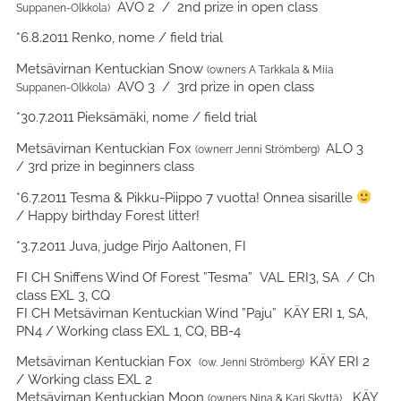
AVO 2 / 2nd prize in open class
Suppanen-Olkkola)
*6.8.2011 Renko, nome / field trial
Metsävirnan Kentuckian Snow
(owners A Tarkkala & Miia
AVO 3 / 3rd prize in open class
Suppanen-Olkkola)
*30.7.2011 Pieksämäki, nome / field trial
Metsävirnan Kentuckian Fox
ALO 3
(ownerr Jenni Strömberg)
/ 3rd prize in beginners class
*6.7.2011 Tesma & Pikku-Piippo 7 vuotta! Onnea sisarille
/ Happy birthday Forest litter!
*3.7.2011 Juva, judge Pirjo Aaltonen, FI
FI CH Sniffens Wind Of Forest ”Tesma” VAL ERI3, SA / Ch
class EXL 3, CQ
FI CH Metsävirnan Kentuckian Wind ”Paju” KÄY ERI 1, SA,
PN4 / Working class EXL 1, CQ, BB-4
Metsävirnan Kentuckian Fox
KÄY ERI 2
(ow. Jenni Strömberg)
/ Working class EXL 2
Metsävirnan Kentuckian Moon
KÄY
(owners Nina & Kari Skyttä)