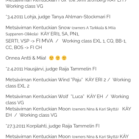
ow. Jenni Strömberg
Working class VG
*3.4.2011 Lohja, judge Tanya Ahlman-Stockmari FI
Metsävirnan Kentuckian Snow
(owners A Tarkkala & Miia
KÄY ERI1, SA, PN1,
Suppanen-Olkkola)
FI MVA
SERTI, VSP ->
/ Working class EXL 1, CQ, BB-1,
CC, BOS -> FI CH
Onnea Antti & Miia!
*2.4.2011 Hausjärvi, judge Raija Tammelin FI
Metsävirnan Kentuckian Wind ”Paju” KÄY ERI 2 / Working
class EXL 2
Metsävirnan Kentuckian Wolf ”Luca” KÄY EH / Working
class VG
Metsävirnan Kentuckian Moon
KÄY
(owners Nina & Kari Skyttä)
EH / Working class VG
*27.3.2011 Korpilahti, judge Raija Tammelin FI
Metsävirnan Kentuckian Moon
KÄY
(owners Nina & Kari Skyttä)