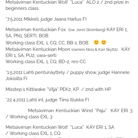
Metsävirnan Kentuckian Wolf ”Luca” ALO 2 / 2nd prize in
beginners class
*7.5.2011 Mikkeli, judge Jaana Hartus FI
Metsävirnan Kentuckian Fox (
) KÄY ERI 1,
ow. Jenni Strömberg
SA, PN1, SERTI, BOB
Working class EXL 1, CQ, CC, BB-1, BOB
Metsävirnan Kentuckian Moon
KÄY
(owners Nina & Kari Skyttä)
ERI 1, SA, PU2, vara-serti
Working class EXL 1, CQ, BD-2, res-CC
*1.5.2011 Lahti pentunäyttely / puppy show, judge Hannele
Jokisilta FI
Misstep´s Kittiwake ”Vilja” PEK2, KP / 2nd with HP
*22.4.2011 Lahti int, judge Tiina Illukka FI
Metsävirnan Kentuckian Wind ”Paju” KÄY ERI 3
/ Working class EXL 3
Metsävirnan Kentuckian Wolf ”Luca” KÄY ERI 1, SA
/ Working class EXL 1, CQ