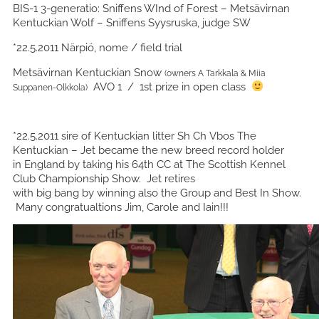
BIS-1 3-generatio: Sniffens WInd of Forest – Metsävirnan
Kentuckian Wolf – Sniffens Syysruska, judge SW
*22.5.2011 Närpiö, nome / field trial
Metsävirnan Kentuckian Snow
(owners A Tarkkala & Miia
AVO 1 / 1st prize in open class
Suppanen-Olkkola)
*22.5.2011 sire of Kentuckian litter Sh Ch Vbos The
Kentuckian – Jet became the new breed record holder
in England by taking his 64th CC at The Scottish Kennel
Club Championship Show. Jet retires
with big bang by winning also the Group and Best In Show.
Many congratualtions Jim, Carole and Iain!!!