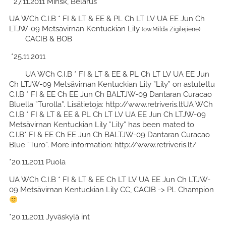
*27.11.2011 Minsk, Belarus
UA WCh C.I.B * FI & LT & EE & PL Ch LT LV UA EE Jun Ch
LTJW-09 Metsävirnan Kentuckian Lily
(ow.Milda Zigilejiene)
CACIB & BOB
*25.11.2011
UA WCh C.I.B * FI & LT & EE & PL Ch LT LV UA EE Jun
Ch LTJW-09 Metsävirnan Kentuckian Lily ”Lily” on astutettu
C.I.B * FI & EE Ch EE Jun Ch BALTJW-09 Dantaran Curacao
Bluella ”Turolla”. Lisätietoja: http://www.retriveris.ltUA WCh
C.I.B * FI & LT & EE & PL Ch LT LV UA EE Jun Ch LTJW-09
Metsävirnan Kentuckian Lily ”Lily” has been mated to
C.I.B* FI & EE Ch EE Jun Ch BALTJW-09 Dantaran Curacao
Blue ”Turo”. More information: http://www.retriveris.lt/
*20.11.2011 Puola
UA WCh C.I.B * FI & LT & EE Ch LT LV UA EE Jun Ch LTJW-
09 Metsävirnan Kentuckian Lily CC, CACIB -> PL Champion
*20.11.2011 Jyväskylä int