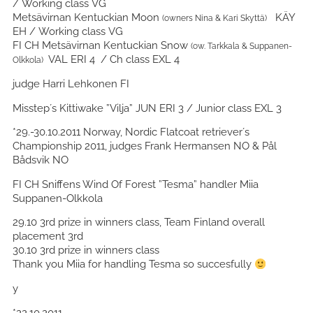
/ Working class VG
Metsävirnan Kentuckian Moon
KÄY
(owners Nina & Kari Skyttä)
EH / Working class VG
FI CH Metsävirnan Kentuckian Snow
(ow. Tarkkala & Suppanen-
VAL ERI 4 / Ch class EXL 4
Olkkola)
judge Harri Lehkonen FI
Misstep´s Kittiwake ”Vilja” JUN ERI 3 / Junior class EXL 3
*29.-30.10.2011 Norway, Nordic Flatcoat retriever´s
Championship 2011, judges Frank Hermansen NO & Pål
Bådsvik NO
FI CH Sniffens Wind Of Forest ”Tesma” handler Miia
Suppanen-Olkkola
29.10 3rd prize in winners class, Team Finland overall
placement 3rd
30.10 3rd prize in winners class
Thank you Miia for handling Tesma so succesfully
y
*22.10.2011